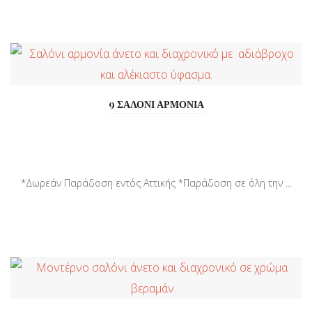
9 ΣΑΛΟΝΙ ΑΡΜΟΝΙΑ
*Δωρεάν Παράδοση εντός Αττικής *Παράδοση σε όλη την ...