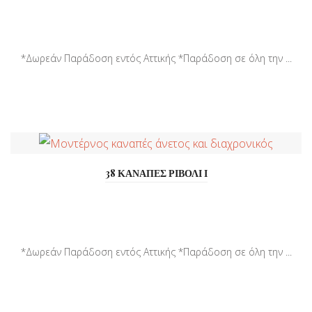
*Δωρεάν Παράδοση εντός Αττικής *Παράδοση σε όλη την ...
38 ΚΑΝΑΠΕΣ ΡΙΒΟΛΙ Ι
*Δωρεάν Παράδοση εντός Αττικής *Παράδοση σε όλη την ...