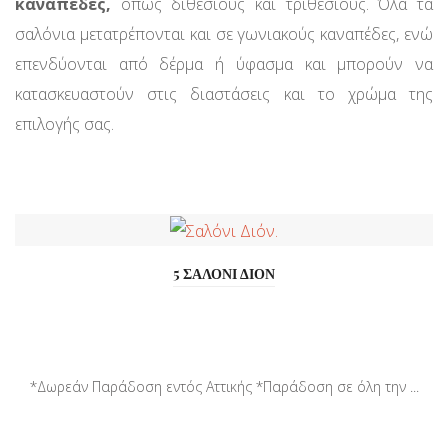
καναπέδες,
όπως διθέσιους και τριθέσιους. Όλα τα
σαλόνια μετατρέπονται και σε γωνιακούς καναπέδες, ενώ
επενδύονται από δέρμα ή ύφασμα και μπορούν να
κατασκευαστούν στις διαστάσεις και το χρώμα της
επιλογής σας.
5 ΣΑΛΟΝΙ ΔΙΟΝ
*Δωρεάν Παράδοση εντός Αττικής *Παράδοση σε όλη την ...