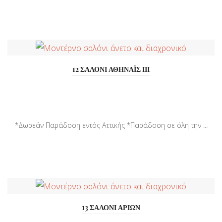
12 ΣΑΛΟΝΙ ΑΘΗΝΑΪΣ ΙΙΙ
*Δωρεάν Παράδοση εντός Αττικής *Παράδοση σε όλη την ...
13 ΣΑΛΟΝΙ ΑΡΙΩΝ