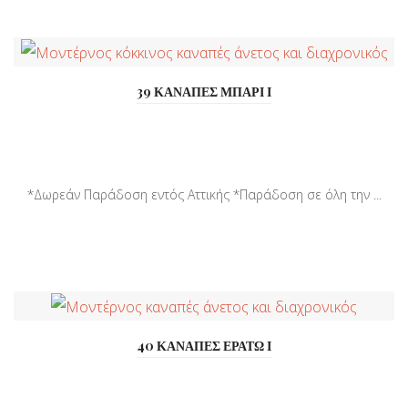
39 ΚΑΝΑΠΕΣ ΜΠΑΡΙ Ι
*Δωρεάν Παράδοση εντός Αττικής *Παράδοση σε όλη την ...
40 ΚΑΝΑΠΕΣ ΕΡΑΤΩ Ι