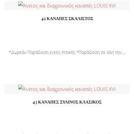
42 ΚΑΝΑΠΕΣ ΣΚΑΛΙΣΤΟΣ
*Δωρεάν Παράδοση εντός Αττικής *Παράδοση σε όλη την ...
43 ΚΑΝΑΠΕΣ ΞΥΛΙΝΟΣ ΚΛΑΣΙΚΟΣ