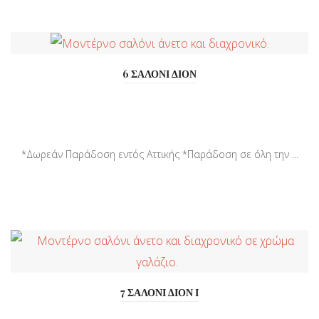
6 ΣΑΛΟΝΙ ΔΙΟΝ
*Δωρεάν Παράδοση εντός Αττικής *Παράδοση σε όλη την ...
7 ΣΑΛΟΝΙ ΔΙΟΝ Ι