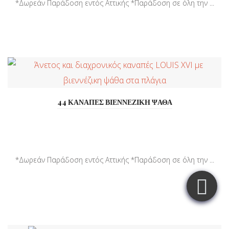
*Δωρεάν Παράδοση εντός Αττικής *Παράδοση σε όλη την ...
44 ΚΑΝΑΠΕΣ ΒΙΕΝΝΕΖΙΚΗ ΨΑΘΑ
*Δωρεάν Παράδοση εντός Αττικής *Παράδοση σε όλη την ...