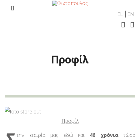
EL
EN
Προφίλ
Προφίλ
Σ
την εταιρία μας εδώ και
46 χρόνια
τώρα