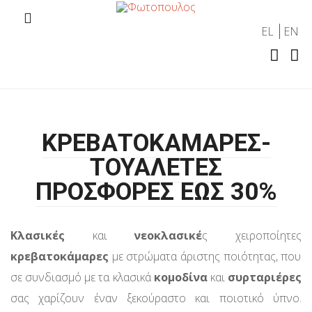
EL
EN
ΚΡΕΒΑΤΟΚΑΜΑΡΕΣ-
ΤΟΥΑΛΕΤΕΣ
ΠΡΟΣΦΟΡΕΣ ΕΩΣ 30%
Κλασικές
και
νεοκλασικέ
ς χειροποίητες
κρεβατοκάμαρες
με στρώματα άριστης ποιότητας, που
σε συνδιασμό με τα κλασικά
κομοδίνα
και
συρταριέρες
σας χαρίζουν έναν ξεκούραστο και ποιοτικό ύπνο.