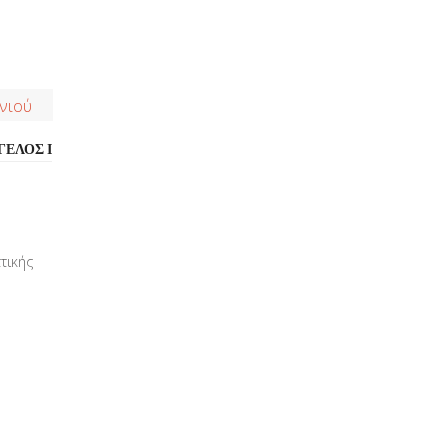
ΓΕΛΟΣ Ι
τικής
.