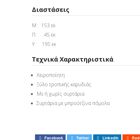
Διαστάσεις
Μ: 153 εκ
Π: 45 εκ
Υ: 195 εκ
Τεχνικά Χαρακτηριστικά
Χειροποίητη
Ξύλο τροπικής καρυδιάς
Με ή χωρίς συρτάρια
Συρτάρια με μπρούτζινα πόμολα
Facebook
Twitter
LinkedIn
Red